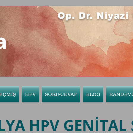
Op. Dr. Niyaz
a
EÇMİŞ
HPV
SORU-CEVAP
BLOG
RANDEV
YA HPV GENİTAL 