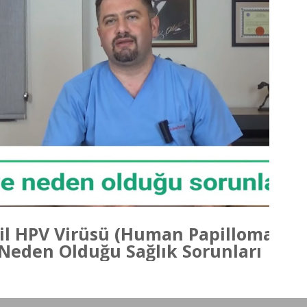
Videoyu Oynat
ğil HPV Virüsü (Human Papilloma Vir
Neden Olduğu Sağlık Sorunları