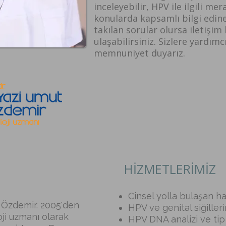
inceleyebilir, HPV ile ilgili mer
konularda kapsamlı bilgi edineb
takılan sorular olursa iletişi
ulaşabilirsiniz. Sizlere yardım
memnuniyet duyarız.
HİZMETLERİMİZ
Cinsel yolla bulaşan has
 Özdemir. 2005'den
HPV ve genital siğiller
ji uzmanı olarak
HPV DNA analizi ve tip 