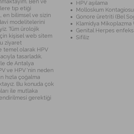
unmaktayım. Ben ve
HPV aşılama
ere tıp etiği
Molloskum Kontagios
en bilimsel ve sizin
Gonore üretriti (Bel S
davi modelitelerini
Klamidya Mikoplazma 
iz. Tüm ürolojik
Genital Herpes enfeksi
için kişisel web sitem
Sifiliz
'u ziyaret
ise temel olarak HPV
cıyla tasarladık.
le de Antalya
HPV ve HPV 'nin neden
ın hızla çoğalma
ktayız. Bu konuda çok
arı ile mutlaka
endirilmesi gerektiği