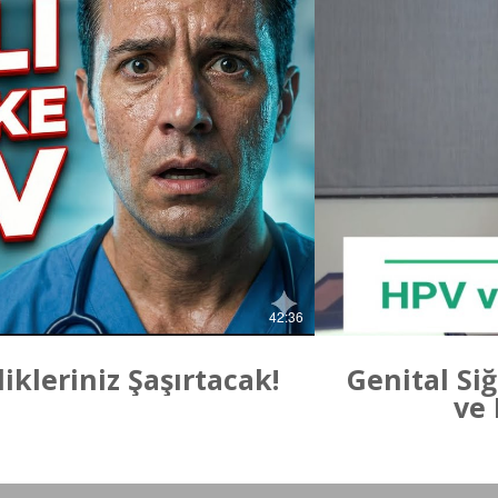
nat
42:36
kleriniz Şaşırtacak!
Genital Si
ve 