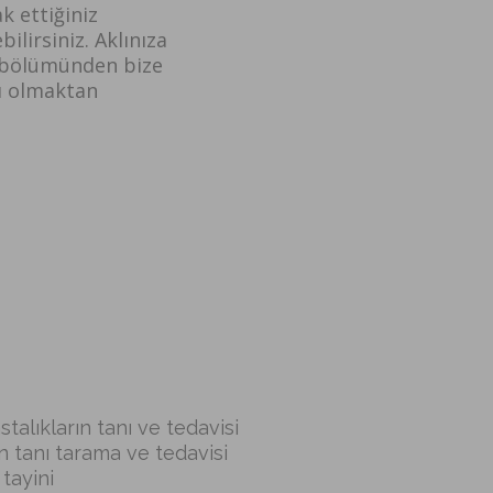
ak ettiğiniz
ilirsiniz. Aklınıza
m bölümünden bize
cı olmaktan
talıkların tanı ve tedavisi
in tanı tarama ve tedavisi
tayini