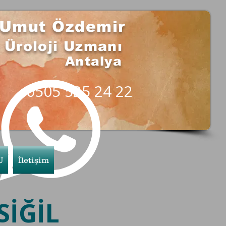
i Umut Özdemir
Üroloji Uzmanı
Antalya
0505 525 24 22
U
İletişim
SİĞİL