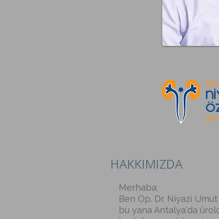
HAKKIMIZDA
Merhaba;
Ben Op. Dr. Niyazi Umut
bu yana Antalya'da ürolo