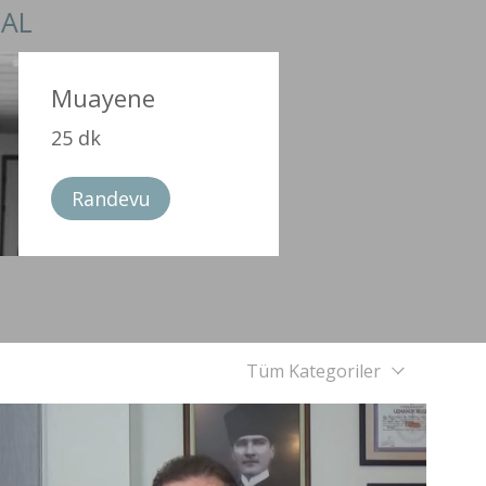
 AL
Muayene
25 dk
Randevu
Tüm Kategoriler