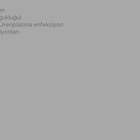
um
oğukluğu)
Üreoplazma enfeksiyon
yonları