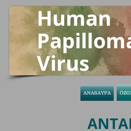
Human
Papillom
Virus
ANASAYFA
ÖZG
ANTAL