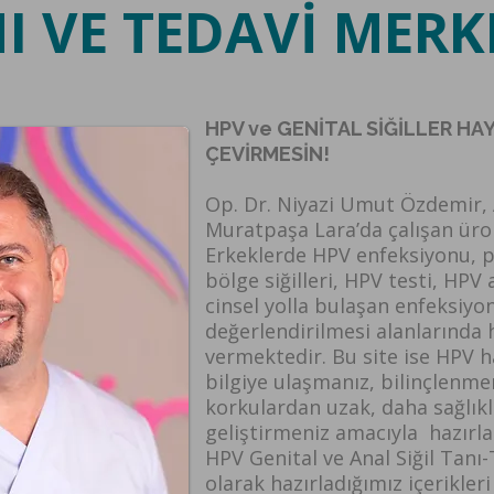
I VE TEDAVİ MERK
HPV ve GENİTAL SİĞİLLER HA
ÇEVİRMESİN!
Op. Dr. Niyazi Umut Özdemir, 
Muratpaşa Lara’da çalışan ürol
Erkeklerde HPV enfeksiyonu, p
bölge siğilleri, HPV testi, HPV
cinsel yolla bulaşan enfeksiyon
değerlendirilmesi alanlarında
vermektedir. Bu site ise HPV 
bilgiye ulaşmanız, bilinçlenme
korkulardan uzak, daha sağlıklı
geliştirmeniz amacıyla hazırla
HPV Genital ve Anal Siğil Tanı
olarak hazırladığımız içerikleri