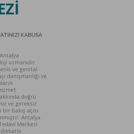
EZİ
YATINIZI KABUSA
Antalya
oji uzmanıdır.
enis ve genital
 aşı danışmanlığı ve
ların
 hizmet
hakkında doğru
niz ve gereksiz
 bir bakış açısı
nmıştır. Antalya
-Tedavi Merkezi
 dikkatle