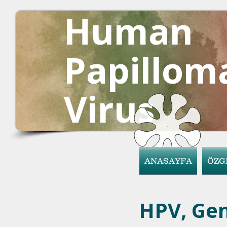
Human
Papillom
Virus
ANASAYFA
ÖZG
HPV, Gen