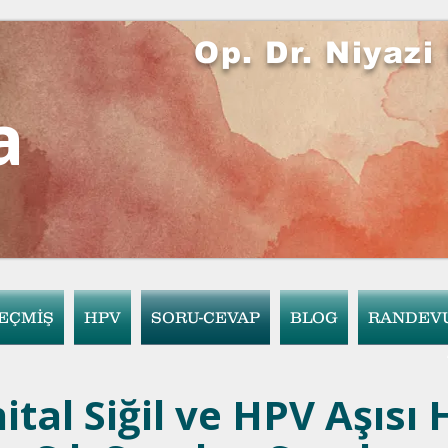
Op. Dr. Niyaz
a
EÇMİŞ
HPV
SORU-CEVAP
BLOG
RANDEV
ital Siğil ve HPV Aşısı