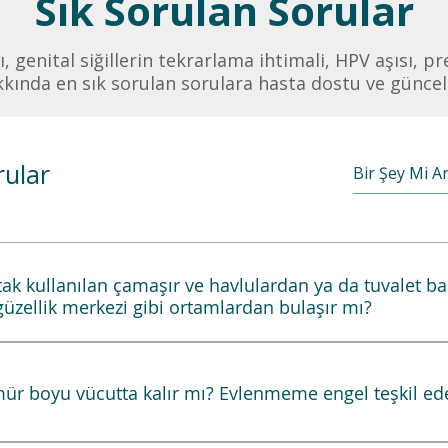
Sık Sorulan Sorular
 genital siğillerin tekrarlama ihtimali, HPV aşısı, p
akkında en sık sorulan sorulara hasta dostu ve güncel 
rular
ak kullanılan çamaşır ve havlulardan ya da tuvalet
üzellik merkezi gibi ortamlardan bulaşır mı?
bilinen ve kabul edilen tek gerçek bulaş yolu vardır; o da cins
 annede aktif siğil varsa normal doğum sırasında nadiren b
r boyu vücutta kalır mı? Evlenmeme engel teşkil ed
a da geçebilmektedir. Bu iki durum dışında kanıtlanabilmiş b
ektedir. Elbette tıpta sıfır ihtimal diye bir şey hiçbir zaman
derece yaygın görülen bir virüs ailesidir. Cinsel aktif bireyle