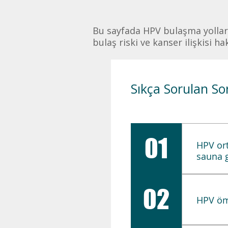
Bu sayfada HPV bulaşma yolları,
bulaş riski ve kanser ilişkisi h
Sıkça Sorulan So
01
HPV ort
sauna g
HPV’nin 
02
dışında
HPV ömü
yolların
bilinmem
HPV son 