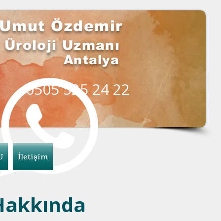
i Umut Özdemir
Üroloji Uzmanı
Antalya
0505 525 24 22
U
İletişim
 Hakkında