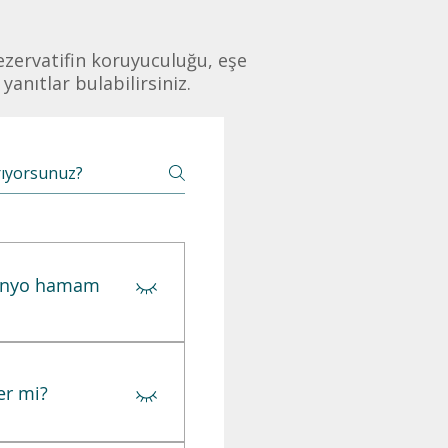
rezervatifin koruyuculuğu, eşe
yanıtlar bulabilirsiniz.
 banyo hamam
el ilişki. Bunun
ebeğin solunum
er mi?
ir bulaş yolu
 olmaz. %0,1 ihtimalle
rin %50-80’i bir