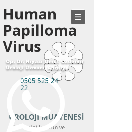
Human
Papilloma
Virus
Op. Dr. Niyazi Umut Özdemir
Üroloji Uzmanı
Antalya
0505 525 24
22
ÜROLOJİ MUAYENESİ
Tüm ürolojik sorun ve