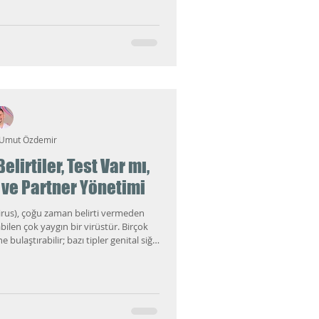
kte nelere dikkat edildiğini adım adım
acağım.
 Umut Özdemir
lirtiler, Test Var mı,
 ve Partner Yönetimi
us), çoğu zaman belirti vermeden
bilen çok yaygın bir virüstür. Birçok
ulaştırabilir; bazı tipler genital siğil
iskli” tipler yıllar içinde hücresel
min hazırlayabilir.