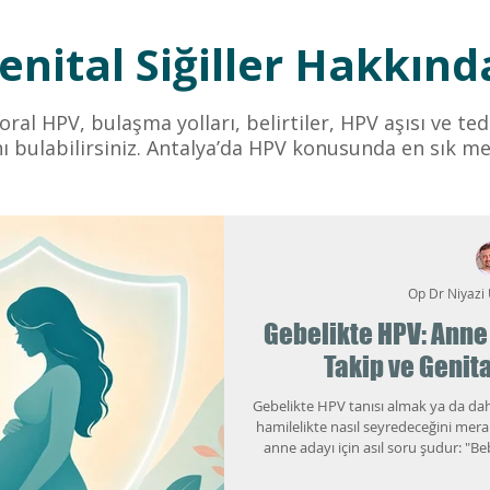
nital Siğiller Hakkında
 oral HPV, bulaşma yolları, belirtiler, HPV aşısı ve t
ı bulabilirsiniz. Antalya’da HPV konusunda en sık me
Op Dr Niyazi
Gebelikte HPV: Anne 
Takip ve Genita
Gebelikte HPV tanısı almak ya da d
hamilelikte nasıl seyredeceğini mera
anne adayı için asıl soru şudur: "B
değişir mi, siğiller artarsa ne yap
doğal seyrini, hangi durumlarda yakın