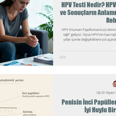
HPV Testi Nedir? HPV
ve Sonuçların Anlamı 
Reh
HPV (Human Papillomavirus) denince
siğil” geliyor. Oysa HPV’nin bazı tip
yıllar içinde değişikliklere yol açara
Op Dr Niyazi
Penisin İnci Papülle
İyi Huylu Bi