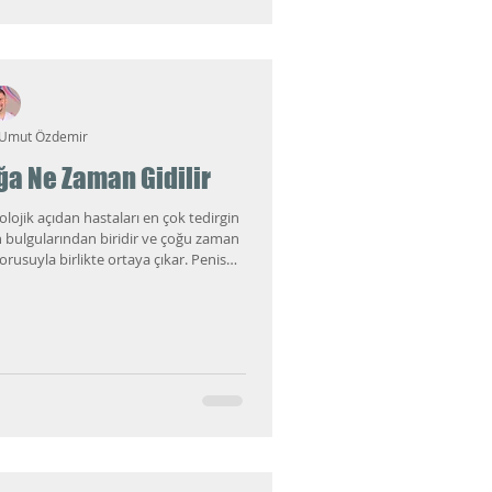
 Umut Özdemir
oğa Ne Zaman Gidilir
olojik açıdan hastaları en çok tedirgin
n bulgularından biridir ve çoğu zaman
usuyla birlikte ortaya çıkar. Penis
 HPV kaynaklı siğil olmadığını, ancak
e bırakılmaması gerektiğini bilmek
lidir.