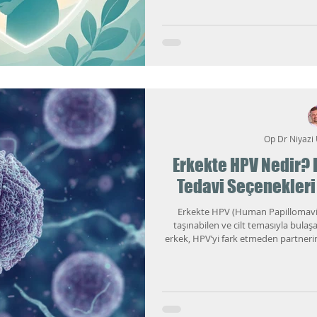
siğil (kondilom) tedavisinde hamileli
anlat
Op Dr Niyazi
Erkekte HPV Nedir? Be
Tedavi Seçenekleri
Erkekte HPV (Human Papillomavir
taşınabilen ve cilt temasıyla bulaşa
erkek, HPV’yi fark etmeden partnerine b
(kondilom) yaparken, bazı “yüksek r
değişikliklere ze