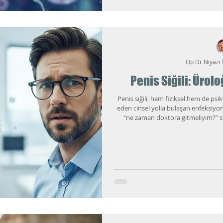
Op Dr Niyazi
Penis Siğili: Ürol
Penis siğili, hem fiziksel hem de psik
eden cinsel yol­la bulaşan enfeksiyo
“ne zaman doktora gitmeliyim?” sor
üzerinde ortaya çıkan her çıkıntının
gerçek bir siğilin de kendi hâlin
önem