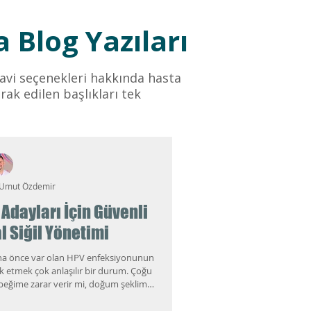
 Blog Yazıları
edavi seçenekleri hakkında hasta
rak edilen başlıkları tek
 Umut Özdemir
Adayları İçin Güvenli
l Siğil Yönetimi
aha önce var olan HPV enfeksiyonunun
k etmek çok anlaşılır bir durum. Çoğu
ebeğime zarar verir mi, doğum şeklim
acağım?" Bu yazıda gebelikte HPV'nin
 takip gerektiğini ve özellikle genital