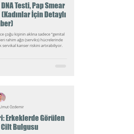
 DNA Testi, Pap Smear
(Kadınlar İçin Detaylı
ber)
 çoğu kişinin aklına sadece “genital
leri rahim ağzı (serviks) hücrelerinde
k servikal kanser riskini artırabiliyor.
 Umut Özdemir
ri: Erkeklerde Görülen
r Cilt Bulgusu