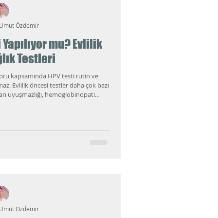
 Umut Özdemir
 Yapılıyor mu? Evlilik
lık Testleri
aporu kapsamında HPV testi rutin ve
maz. Evlilik öncesi testler daha çok bazı
 kan uyuşmazlığı, hemoglobinopati
irmeleri üzerinden yürür. HPV ise çok
n seyreden, kadın ve erkek sağlığını
ndiren ayrı bir başlıktır.
 Umut Özdemir