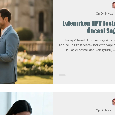
Op Dr Niyazi
Evlenirken HPV Testi
Öncesi Sağ
Türkiye’de evlilik öncesi sağlık r
zorunlu bir test olarak her çifte yapıl
bulaşıcı hastalıklar, kan grubu,
taramaları ve ilgili hekim değerlend
yaygın, çoğu zaman belirti vermede
farklı şekillerde ilgile
Op Dr Niyazi