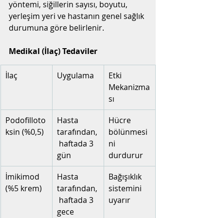
yöntemi, siğillerin sayısı, boyutu, 
yerleşim yeri ve hastanın genel sağlık 
durumuna göre belirlenir.
Medikal (İlaç) Tedaviler
İlaç
Uygulama
Etki 
Mekanizma
sı
Podofilloto
Hasta 
Hücre 
ksin (%0,5)
tarafından,
bölünmesi
 haftada 3 
ni 
gün
durdurur
İmikimod 
Hasta 
Bağışıklık 
(%5 krem)
tarafından,
sistemini 
 haftada 3 
uyarır
gece