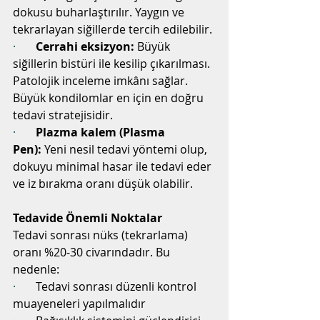
dokusu buharlaştırılır. Yaygın ve 
tekrarlayan siğillerde tercih edilebilir.
·       
Cerrahi eksizyon:
 Büyük 
siğillerin bistüri ile kesilip çıkarılması. 
Patolojik inceleme imkânı sağlar. 
Büyük kondilomlar en için en doğru 
tedavi stratejisidir.
·       
Plazma kalem (Plasma 
Pen):
 Yeni nesil tedavi yöntemi olup, 
dokuyu minimal hasar ile tedavi eder 
ve iz bırakma oranı düşük olabilir.
Tedavide Önemli Noktalar
Tedavi sonrası nüks (tekrarlama) 
oranı %20-30 civarındadır. Bu 
nedenle:
·       
Tedavi sonrası düzenli kontrol 
muayeneleri yapılmalıdır