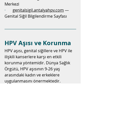
Merkezi
·       
genitalsigil.antalyahpv.com
 — 
Genital Siğil Bilgilendirme Sayfası
HPV Aşısı ve Korunma
HPV aşısı, genital siğillere ve HPV ile 
ilişkili kanserlere karşı en etkili 
korunma yöntemidir. Dünya Sağlık 
Örgütü, HPV aşısının 9-26 yaş 
arasındaki kadın ve erkeklere 
uygulanmasını önermektedir.
Türkiye'de kullanılan HPV aşıları:
·       
Gardasil 9:
 HPV tip 6, 11, 16, 18, 
31, 33, 45, 52 ve 58'e karşı koruma 
sağlar
·       
Gardasil 4:
 HPV tip 6, 11, 16 ve 