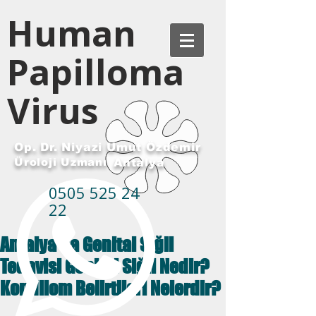
Human
Papilloma
Virus
Op. Dr. Niyazi Umut Özdemir
Üroloji Uzmanı
Antalya
0505 525 24
22
Antalya'da Genital Siğil
Tedavisi Genital Siğil Nedir?
Kondilom Belirtileri Nelerdir?