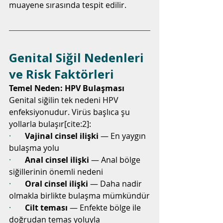
muayene sırasında tespit edilir.
Genital Siğil Nedenleri 
ve Risk Faktörleri
Temel Neden: HPV Bulaşması
Genital siğilin tek nedeni HPV 
enfeksiyonudur. Virüs başlıca şu 
yollarla bulaşır[cite:2]:
·       
Vajinal cinsel ilişki
 — En yaygın 
bulaşma yolu
·       
Anal cinsel ilişki
 — Anal bölge 
siğillerinin önemli nedeni
·       
Oral cinsel ilişki
 — Daha nadir 
olmakla birlikte bulaşma mümkündür
·       
Cilt teması
 — Enfekte bölge ile 
doğrudan temas yoluyla