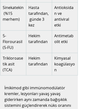
Sinekatekin
Hasta 
Antioksida
 (%15 
tarafından,
n ve 
merhem)
 günde 3 
antiviral 
kez
etki
5-
Hekim 
Antimetab
Florourasil 
tarafından
olit etki
(5-FU)
Trikloroase
Hekim 
Kimyasal 
tik asit 
tarafından
koagülasyo
(TCA)
n
İmikimod gibi immünomodülatör 
kremler, lezyonları yavaş yavaş 
giderirken aynı zamanda bağışıklık 
sistemini güçlendirerek nüks oranını 