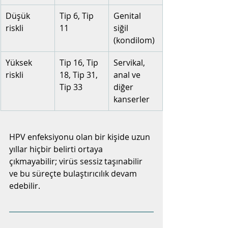
Düşük 
Tip 6, Tip 
Genital 
riskli
11
siğil 
(kondilom)
Yüksek 
Tip 16, Tip 
Servikal, 
riskli
18, Tip 31, 
anal ve 
Tip 33
diğer 
kanserler
HPV enfeksiyonu olan bir kişide uzun 
yıllar hiçbir belirti ortaya 
çıkmayabilir; virüs sessiz taşınabilir 
ve bu süreçte bulaştırıcılık devam 
edebilir.