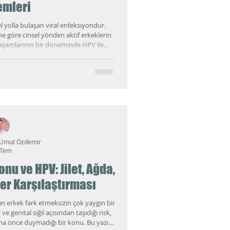
emleri
 yolla bulaşan viral enfeksiyondur.
e göre cinsel yönden aktif erkeklerin
aşamlarının bir döneminde HPV ile
uoyundaki bilgilerin önemli bir bölümü
inde yoğunlaştığı için; HPV erkeklerde
ca yeterince ele alınmadı. Oysa erkek
genital siğillerden peni
 Umut Özdemir
 Tem
nu ve HPV: Jilet, Ağda,
er Karşılaştırması
n erkek fark etmeksizin çok yaygın bir
e genital siğil açısından taşıdığı risk,
ha önce duymadığı bir konu. Bu yazıyı,