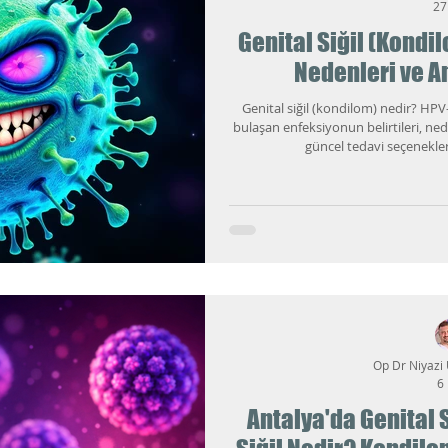
27
Genital Siğil (Kondil
Nedenleri ve A
Genital siğil (kondilom) nedir? HPV
bulaşan enfeksiyonun belirtileri, ned
güncel tedavi seçenekler
Op Dr Niyazi
6 
Antalya'da Genital S