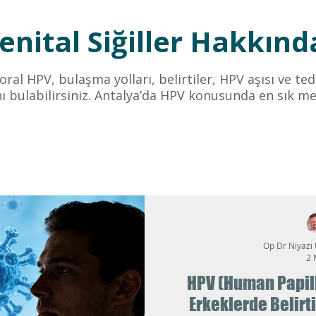
nital Siğiller Hakkında
 oral HPV, bulaşma yolları, belirtiler, HPV aşısı ve t
ı bulabilirsiniz. Antalya’da HPV konusunda en sık me
Op Dr Niyazi
2 
HPV (Human Papil
Erkeklerde Belirti