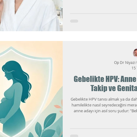
tam da bu boşluğu dol
Op Dr Niyazi
15
Gebelikte HPV: Anne 
Takip ve Genita
Gebelikte HPV tanısı almak ya da d
hamilelikte nasıl seyredeceğini mera
anne adayı için asıl soru şudur: "B
değişir mi, siğiller artarsa ne yap
doğal seyrini, hangi durumlarda yakın
siğil (kondilom) tedavisinde hamileli
anlat