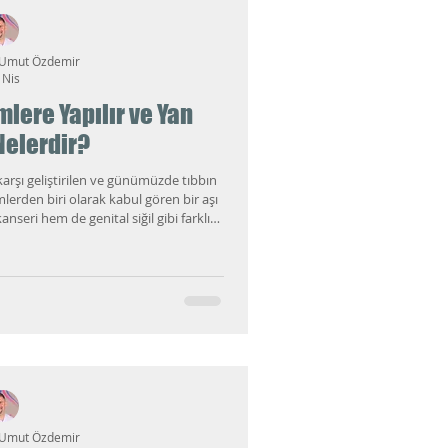
 Umut Özdemir
 Nis
mlere Yapılır ve Yan
 Nelerdir?
arşı geliştirilen ve günümüzde tıbbın
erden biri olarak kabul gören bir aşı
anseri hem de genital siğil gibi farklı
madan, cinsel sağlık hakkında kapsamlı
kliniğime başvuran pek çok hasta, "Bu
 ya da "Artık geç mi kaldım?" diye
bu soruların yanıtlar
 Umut Özdemir