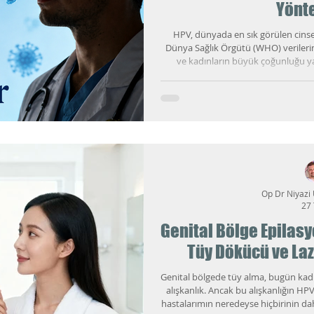
Yönt
HPV, dünyada en sık görülen cinsel
Dünya Sağlık Örgütü (WHO) verilerin
ve kadınların büyük çoğunluğu y
karşılaşır. Ancak HPV ile ilgili kam
kadın sağlığı ve serviks kanseri üzer
belirtileri konusu uzun yıllar boyun
sağlığı açısından HPV; 
Op Dr Niyazi
27
Genital Bölge Epilasyo
Tüy Dökücü ve Laz
Genital bölgede tüy alma, bugün kadı
alışkanlık. Ancak bu alışkanlığın HPV v
hastalarımın neredeyse hiçbirinin da