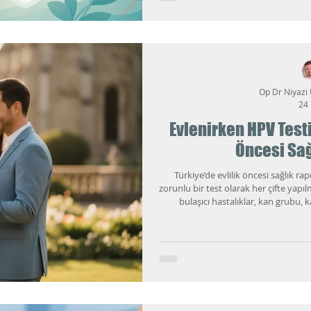
Op Dr Niyazi
24
Evlenirken HPV Testi
Öncesi Sağ
Türkiye’de evlilik öncesi sağlık r
zorunlu bir test olarak her çifte yapıl
bulaşıcı hastalıklar, kan grubu,
taramaları ve ilgili hekim değerlend
yaygın, çoğu zaman belirti vermede
farklı şekillerde ilgile