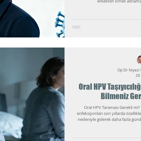
erkekten örnek alınama
Op Dr Niyazi
26
Oral HPV Taşıyıcılığ
Bilmeniz Ge
Oral HPV Taraması Gerekli mi?
enfeksiyonları son yıllarda özellikle
nedeniyle giderek daha fazla günde
tarama testleri ise hem hastaların 
başlıklardan biri haline geldi. Bu 
sorulara dayanarak, hem bilimsel hem