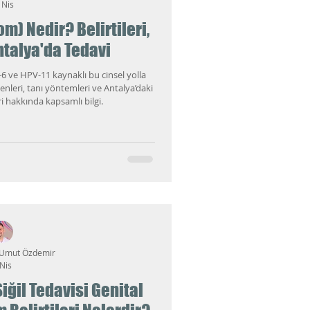
 Nis
om) Nedir? Belirtileri,
ntalya'da Tedavi
-6 ve HPV-11 kaynaklı bu cinsel yolla
enleri, tanı yöntemleri ve Antalya’daki
i hakkında kapsamlı bilgi.
 Umut Özdemir
Nis
iğil Tedavisi Genital