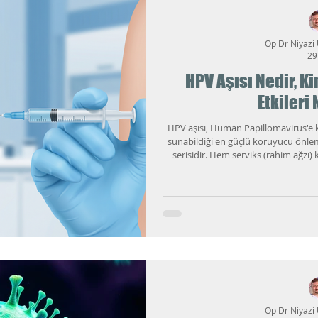
Op Dr Niyazi
29
HPV Aşısı Nedir, Ki
Etkileri
HPV aşısı, Human Papillomavirus'e k
sunabildiği en güçlü koruyucu önleml
serisidir. Hem serviks (rahim ağzı) k
tablolara yol açabilen HPV'yi ele al
bir konuşma yapılamaz. Antalya'daki 
aşıyı neden daha önce duymadım?"
soruyor. Bu yazıda 
Op Dr Niyazi