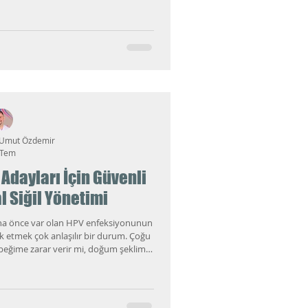
durmak için hazırladım.
 Umut Özdemir
 Tem
Adayları İçin Güvenli
l Siğil Yönetimi
aha önce var olan HPV enfeksiyonunun
k etmek çok anlaşılır bir durum. Çoğu
ebeğime zarar verir mi, doğum şeklim
acağım?" Bu yazıda gebelikte HPV'nin
 takip gerektiğini ve özellikle genital
kte nelere dikkat edildiğini adım adım
acağım.