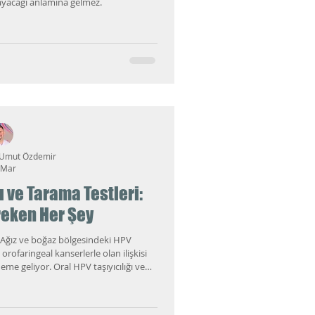
yacağı anlamına gelmez.
 Umut Özdemir
 Mar
ı ve Tarama Testleri:
reken Her Şey
 Ağız ve boğaz bölgesindeki HPV
 orofaringeal kanserlerle olan ilişkisi
me geliyor. Oral HPV taşıyıcılığı ve
hem de hekimlerin en çok merak ettiği
yazıda günlük pratiğimde sık duyduğum
 de anlaşılır bir dille konuyu detaylı