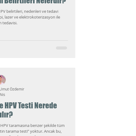
 Belirtileri Nelerdir?
PV belirtileri, nedenleri ve tedavi
i, lazer ve elektrokoterizasyon ile
 tedavisi.
 Umut Özdemir
Nis
e HPV Testi Nerede
ılır?
ı HPV taramasına benzer şekilde tüm
tin tarama testi” yoktur. Ancak bu,