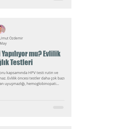
 Umut Özdemir
 May
 Yapılıyor mu? Evlilik
lık Testleri
aporu kapsamında HPV testi rutin ve
maz. Evlilik öncesi testler daha çok bazı
 kan uyuşmazlığı, hemoglobinopati
irmeleri üzerinden yürür. HPV ise çok
n seyreden, kadın ve erkek sağlığını
ndiren ayrı bir başlıktır.