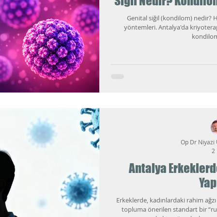
Siğil Nedir? Kondilom
Genital siğil (kondilom) nedir? H
yöntemleri. Antalya'da kriyoterap
kondilom
Op Dr Niyazi
2 
Antalya Erkeklerd
Yap
Erkeklerde, kadınlardaki rahim ağz
topluma önerilen standart bir “ru